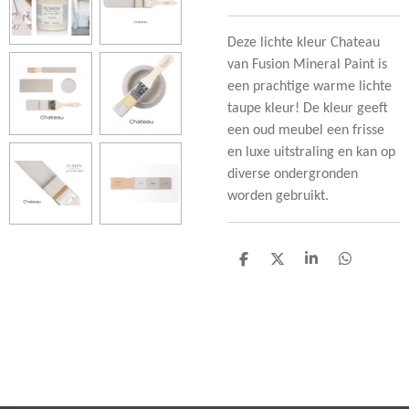
Deze lichte kleur Chateau
van Fusion Mineral Paint is
een prachtige warme lichte
taupe kleur! De kleur geeft
een oud meubel een frisse
en luxe uitstraling en kan op
diverse ondergronden
worden gebruikt.
D
D
S
D
e
e
h
e
l
e
a
l
e
l
r
e
n
e
n