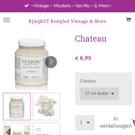
Ga
~Vintage ~ Meubels ~ Van Nu ~ & Meer~
direct
naar
K[w]AST Restyled Vintage & More
de
hoofdinhoud
Chateau
€ 6,95
Chateau
In
winkelwagen