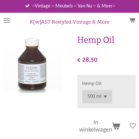
Ga
~Vintage ~ Meubels ~ Van Nu ~ & Meer~
direct
naar
K[w]AST Restyled Vintage & More
de
hoofdinhoud
Hemp Oil
€ 28,50
Hemp Oil
In
winkelwagen