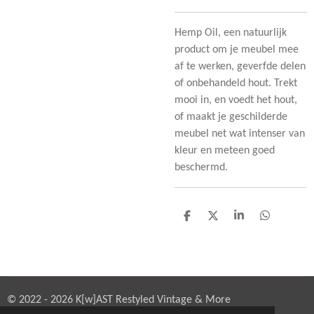
Hemp Oil, een natuurlijk
product om je meubel mee
af te werken, geverfde delen
of onbehandeld hout. Trekt
mooi in, en voedt het hout,
of maakt je geschilderde
meubel net wat intenser van
kleur en meteen goed
beschermd.
D
D
S
D
e
e
h
e
l
e
a
l
e
l
r
e
n
e
n
© 2022 - 2026 K[w]AST Restyled Vintage & More