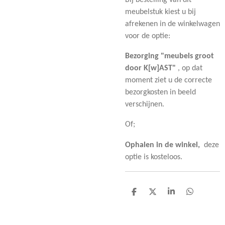
meubelstuk kiest u bij
afrekenen in de winkelwagen
voor de optie:
Bezorging "meubels groot
door K[w]AST"
, op dat
moment ziet u de correcte
bezorgkosten in beeld
verschijnen.
Of;
Ophalen in de winkel,
deze
optie is kosteloos.
D
D
S
D
e
e
h
e
l
e
a
l
e
l
r
e