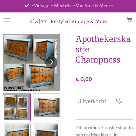
Ga
~Vintage ~ Meubels ~ Van Nu ~ & Meer~
direct
naar
K[w]AST Restyled Vintage & More
de
hoofdinhoud
Apothekerska
stje
Champness
€ 0,00
Uitverkocht
Dit apothekerskastje staat in
een prettige kleur! In