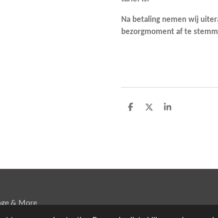
Na betaling nemen wij uite
bezorgmoment af te stemm
D
D
S
e
e
h
l
e
a
e
l
r
n
e
age & More