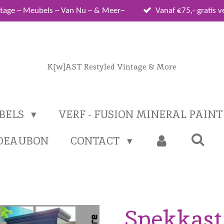
tage ~ Meubels ~ Van Nu ~ & Meer~
Vanaf €75,- gratis 
K[w]AST Restyled Vintage & More
BELS
VERF - FUSION MINERAL PAIN
DEAUBON
CONTACT
Spekkast