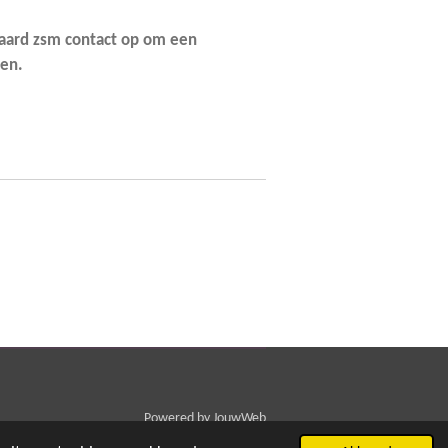
raard zsm contact op om een
en.
Powered by
JouwWeb