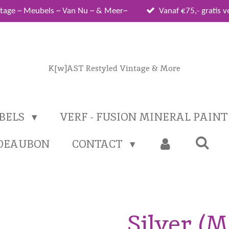
tage ~ Meubels ~ Van Nu ~ & Meer~
Vanaf €75,- gratis 
K[w]AST Restyled Vintage & More
BELS
VERF - FUSION MINERAL PAIN
DEAUBON
CONTACT
Silver (M