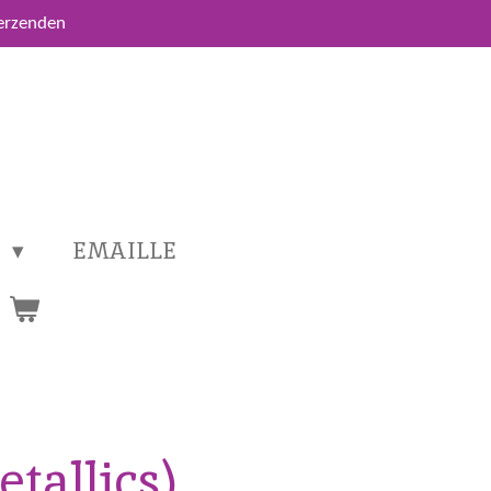
verzenden
T
EMAILLE
etallics)