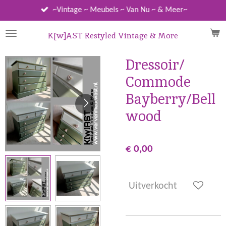
Ga
~Vintage ~ Meubels ~ Van Nu ~ & Meer~
direct
naar
K[w]AST Restyled Vintage & More
de
hoofdinhoud
Dressoir/
Commode
Bayberry/Bell
wood
€ 0,00
Uitverkocht