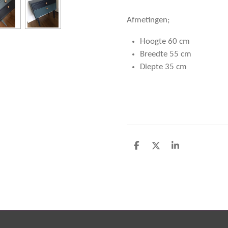
Afmetingen;
Hoogte 60 cm
Breedte 55 cm
Diepte 35 cm
D
D
S
e
e
h
l
e
a
e
l
r
n
e