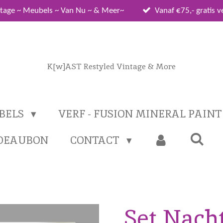
tage ~ Meubels ~ Van Nu ~ & Meer~
Vanaf €75,- gratis 
K[w]AST Restyled Vintage & More
BELS
VERF - FUSION MINERAL PAIN
DEAUBON
CONTACT
Set Nach