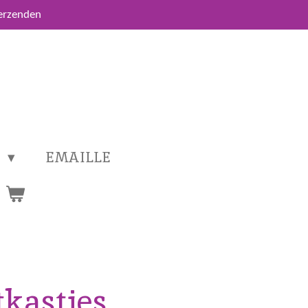
verzenden
T
EMAILLE
tkastjes