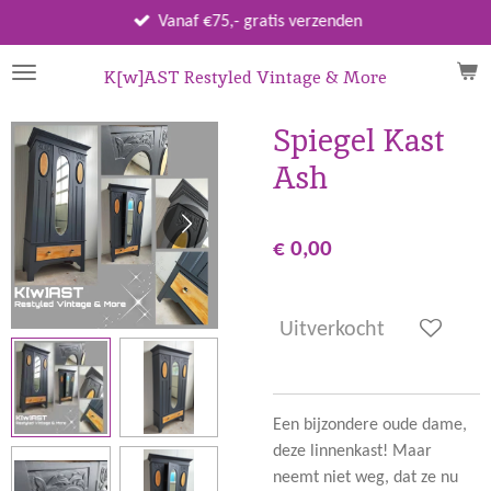
Ga
Vanaf €75,- gratis verzenden
direct
naar
K[w]AST Restyled Vintage & More
de
hoofdinhoud
Spiegel Kast
Ash
€ 0,00
Uitverkocht
Een bijzondere oude dame,
deze linnenkast! Maar
neemt niet weg, dat ze nu