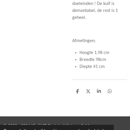
doeleinden ! De kuif is
demontabel, de rest is 1
geheel.
Afmetingen;
Hoogte 1,98 cm
Breedte 98cm
Diepte 41 cm
D
D
S
D
e
e
h
e
l
e
a
l
e
l
r
e
n
e
n
© 2022 - 2026 K[w]AST Restyled Vintage & More