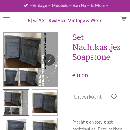
Ga
~Vintage ~ Meubels ~ Van Nu ~ & Meer~
direct
naar
K[w]AST Restyled Vintage & More
de
hoofdinhoud
Set
Nachtkastjes
Soapstone
€ 0,00
Uitverkocht
Prachtig en stevig set
nachtkastjes. Deze hebben