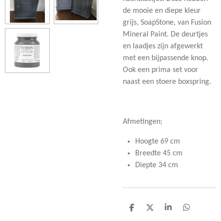
de mooie en diepe kleur
grijs, SoapStone, van Fusion
Mineral Paint. De deurtjes
en laadjes zijn afgewerkt
met een bijpassende knop.
Ook een prima set voor
naast een stoere boxspring.
Afmetingen;
Hoogte 69 cm
Breedte 45 cm
Diepte 34 cm
D
D
S
D
e
e
h
e