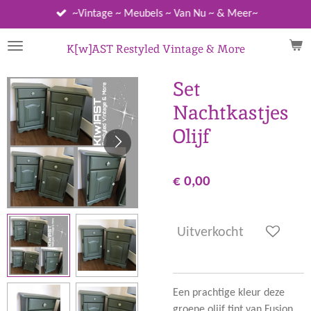
Ga
~Vintage ~ Meubels ~ Van Nu ~ & Meer~
direct
naar
K[w]AST Restyled Vintage & More
de
hoofdinhoud
Set
Nachtkastjes
Olijf
€ 0,00
Uitverkocht
Een prachtige kleur deze
groene olijf tint van Fusion