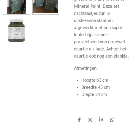
Mineral Paint. Deze set
nachtkastjes zijn in
uitstekende staat en
afgewerkt met een super
leuke bijpassende
porseleinen knop op zowel
deurtje als lade. Achter het
deurtje ook nog een plankje.
Afmetingen;
Hoogte 63 cm
Breedte 45 cm
Diepte 34 cm
D
D
S
D
e
e
h
e
l
e
a
l