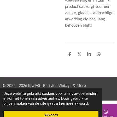
voedselveilig en natuurlijk
product dat zorgt voor een
zachte, gladde, satijnachtige
afwerking die heel lang
behouden blijft!
D
D
S
D
e
e
h
e
l
e
a
l
e
l
r
e
n
e
n
© 2022 - 2026 K[w]AST Restyled Vintage & More
Powered by
JouwWeb
Deze website gebruikt cookies voor analyse-doeleinden
en/of het tonen van advertenties. Door gebruik te
blijven maken van de site gaat u hiermee akkoord.
Akkoord
E-mailadres
Telefoonnummer
Kaart
Instagram
WhatsApp