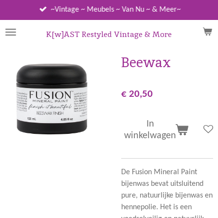
Ga
~Vintage ~ Meubels ~ Van Nu ~ & Meer~
direct
naar
K[w]AST Restyled Vintage & More
de
hoofdinhoud
Beewax
€ 20,50
In
winkelwagen
De Fusion Mineral Paint
bijenwas bevat uitsluitend
pure, natuurlijke bijenwas en
hennepolie. Het is een