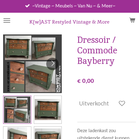
Ga
~Vintage ~ Meubels ~ Van Nu ~ & Meer~
direct
naar
K[w]AST Restyled Vintage & More
de
hoofdinhoud
Dressoir /
Commode
Bayberry
€ 0,00
Uitverkocht
Deze ladenkast zou
uitstekende dienst kunnen