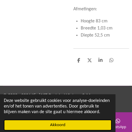
Afmetingen:
Hoogte 83 cm
Breedte 1,03 cm
Diepte 52,5 cm
D
D
S
D
e
e
h
e
l
e
a
l
e
l
r
e
n
e
n
© 2022 - 2026 K[w]AST Restyled Vintage & More
Deze website gebruikt cookies voor analyse-doeleinden
Powered by
JouwWeb
en/of het tonen van advertenties. Door gebruik te
blijven maken van de site gaat u hiermee akkoord.
Akkoord
E-mailadres
Telefoonnummer
Kaart
Instagram
WhatsApp