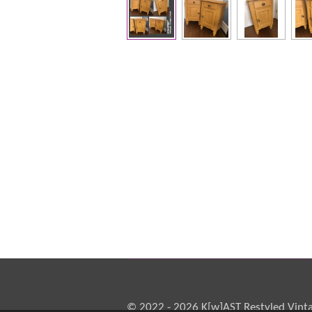
© 2022 - 2026 K[w]AST Restyled Vint