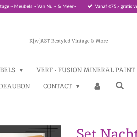
tage ~ Meubels ~ Van Nu ~ & Meer~
Vanaf €75,- gratis 
K[w]AST Restyled Vintage & More
BELS
VERF - FUSION MINERAL PAINT
DEAUBON
CONTACT
Set Nacht