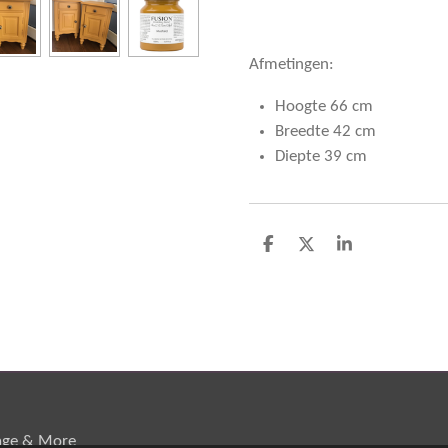
Afmetingen:
Hoogte 66 cm
Breedte 42 cm
Diepte 39 cm
D
D
S
e
e
h
l
e
a
e
l
r
n
e
age & More