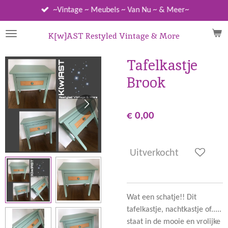
Ga
~Vintage ~ Meubels ~ Van Nu ~ & Meer~
direct
naar
K[w]AST Restyled Vintage & More
de
hoofdinhoud
Tafelkastje
Brook
€ 0,00
Uitverkocht
Wat een schatje!! Dit
tafelkastje, nachtkastje of.....
staat in de mooie en vrolijke