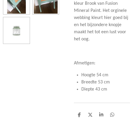
kleur Brook van Fusion
Mineral Paint. Het orginele
webbing kleurt hier goed bij
en het bijzondere knopje
maakt het tot een lust voor
het oog.
Afmetigen:
Hoogte 54 cm
Breedte 53 cm
Diepte 43 cm
D
D
S
D
e
e
h
e
l
e
a
l
e
l
r
e